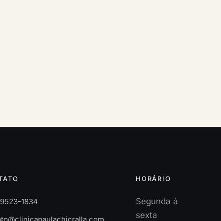
TATO
HORÁRIO
Segunda à
 99523-1834
sexta
to@clinicapaulachicralla.com