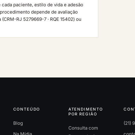
 cada paciente, estilo de vida e adesão
r procedimento depende de avaliação
lla (CRM-RJ 5279669-7 · RQE 15402) ou
CONTEÚDO
ATENDIMENTO
CON
POR REGIÃO
Blog
(21)
Consulta com
Na Mídia
conta