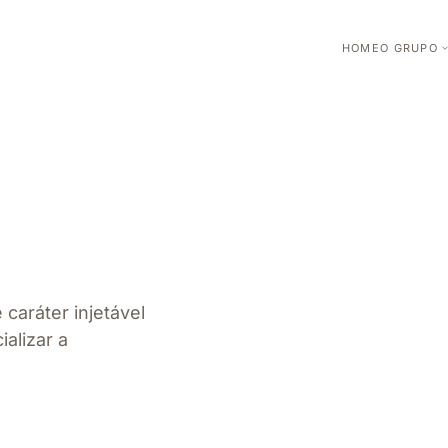
HOME
O GRUPO
caráter injetável
ializar a