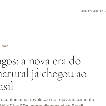
HOME
O GRUPO
G GPC
gos: a nova era do
atural já chegou ao
asil
resentam uma revolução no rejuvenescimento
 ANVISA e FDA, agora disponível no Brasil.