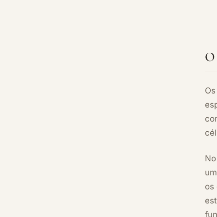
O 
O
esp
co
cél
No
um 
os
est
fu