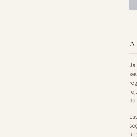
A 
Já
se
re
rej
da 
Ess
se
do