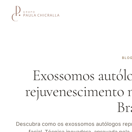
BLO
Exossomos autólo
rejuvenescimento n
Br
Descubra como os exossomos autólogos rep
facial. Técnica inovadora, aprovada pela