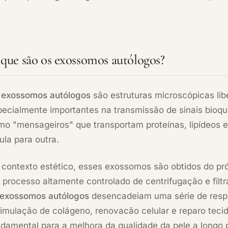
que são os exossomos autólogos?
s
exossomos autólogos
são estruturas microscópicas lib
ecialmente importantes na transmissão de sinais bioqu
mo "mensageiros" que transportam proteínas, lipídeos 
ula para outra.
 contexto estético, esses exossomos são obtidos do pr
processo altamente controlado de centrifugação e filt
exossomos autólogos
desencadeiam uma série de respo
imulação de colágeno, renovacão celular e reparo tecid
ndamental para a melhora da qualidade da pele a longo 