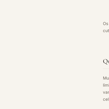
O
cu
Qu
Mu
lim
va
ce