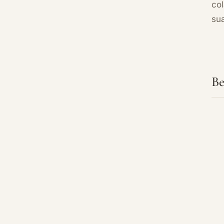
col
su
Be