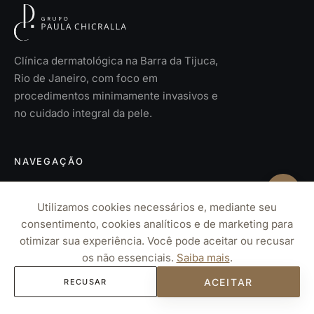
Clínica dermatológica na Barra da Tijuca,
Rio de Janeiro, com foco em
procedimentos minimamente invasivos e
no cuidado integral da pele.
NAVEGAÇÃO
Home
Utilizamos cookies necessários e, mediante seu
O Grupo
consentimento, cookies analíticos e de marketing para
otimizar sua experiência. Você pode aceitar ou recusar
Corpo Clínico
os não essenciais.
Saiba mais
.
Tratamentos
ACEITAR
RECUSAR
Especialidades