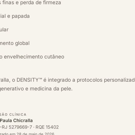
s finas e perda de firmeza
ial e papada
ular
mento global
o envelhecimento cutâneo
alla, o DENSITY™ é integrado a protocolos personaliza
enerativo e medicina da pele.
SÃO CLÍNICA
 Paula Chicralla
RJ 5279669-7 · RQE 15402
izado em
28 de maio de 2026