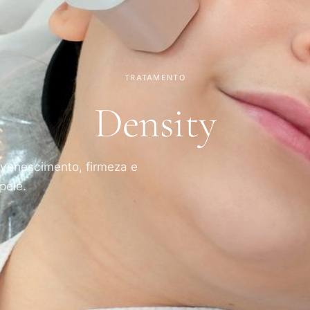
TRATAMENTO
Density
uvenescimento, firmeza e
pele.