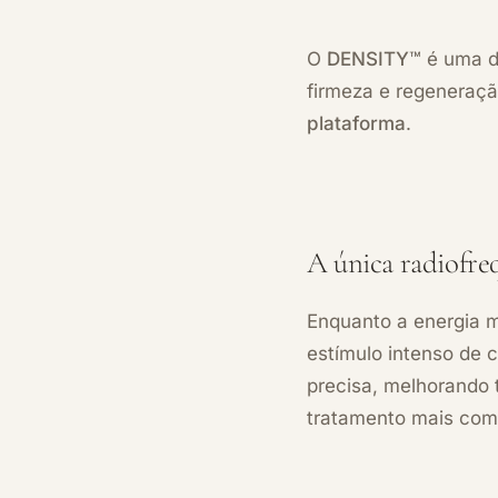
O
DENSITY™
é uma da
firmeza e regeneraç
plataforma
.
A única radiofre
Enquanto a energia 
estímulo intenso de c
precisa, melhorando 
tratamento mais comp