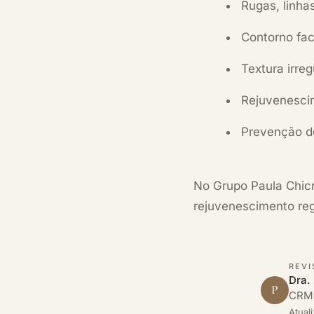
Rugas, linha
Contorno fac
Textura irreg
Rejuvenesci
Prevenção d
No Grupo Paula Chicr
rejuvenescimento reg
REVI
Dra.
P
CRM-
Atual