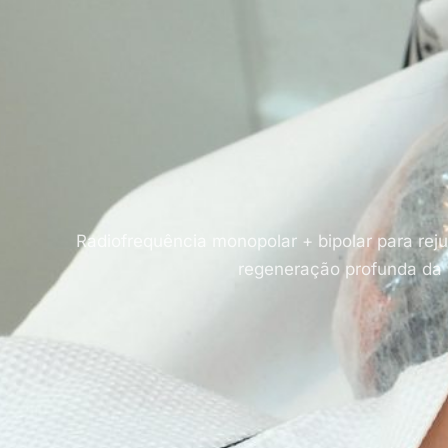
Radiofrequência monopolar + bipolar para rej
regeneração profunda da 