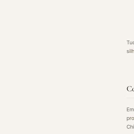
Tud
sil
Co
Em
pr
Chi