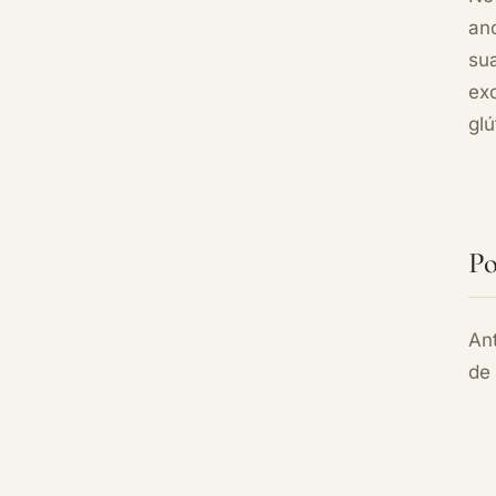
ano
su
ex
glú
Po
An
de