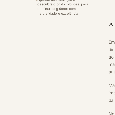
descubra o protocolo ideal para
empinar os glúteos com
naturalidade e excelência
A 
Em
di
ao
ma
aut
Mai
im
da 
No 