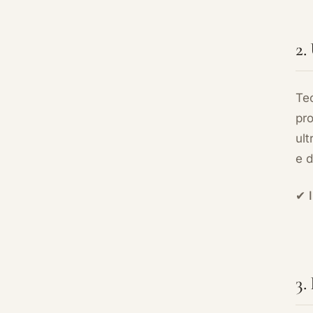
2.
Te
pro
ult
e d
✔
3.