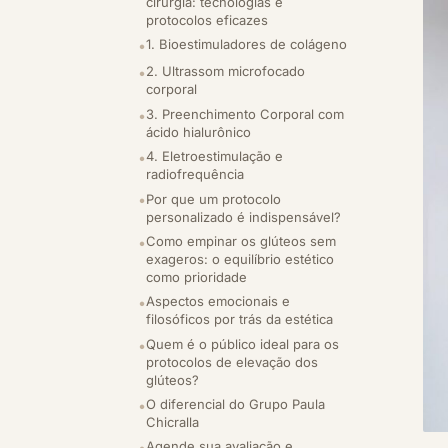
cirurgia: tecnologias e
protocolos eficazes
1. Bioestimuladores de colágeno
2. Ultrassom microfocado
corporal
3. Preenchimento Corporal com
ácido hialurônico
4. Eletroestimulação e
radiofrequência
Por que um protocolo
personalizado é indispensável?
Como empinar os glúteos sem
exageros: o equilíbrio estético
como prioridade
Aspectos emocionais e
filosóficos por trás da estética
Quem é o público ideal para os
protocolos de elevação dos
glúteos?
O diferencial do Grupo Paula
Chicralla
Agende sua avaliação e