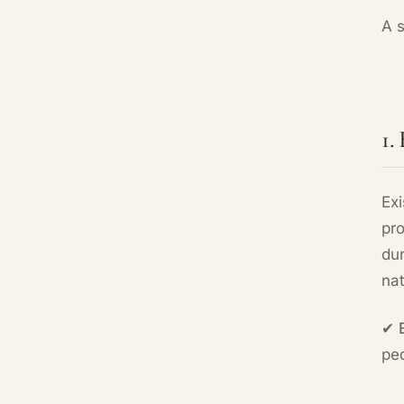
A 
1.
Ex
pr
du
nat
✔
pe