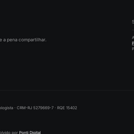
 a pena compartilhar.
P
tologista · CRM-RJ 5279669-7 · RQE 15402
olvido por
Ponti Digital