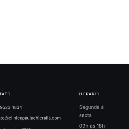
TATO
HORÁRIO
Segunda à
 99523-1834
sexta
to@clinicapaulachicralla.com
09h às 18h