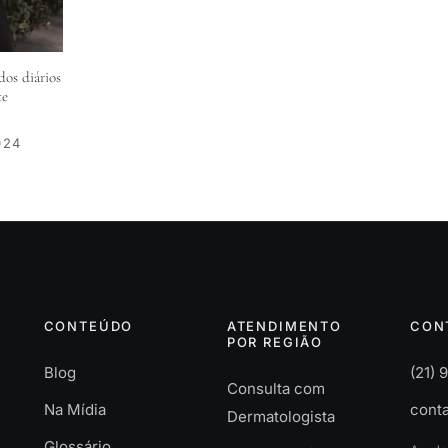
s diários
te
024
CONTEÚDO
ATENDIMENTO
CON
POR REGIÃO
Blog
(21)
Consulta com
Na Mídia
conta
Dermatologista
Glossário