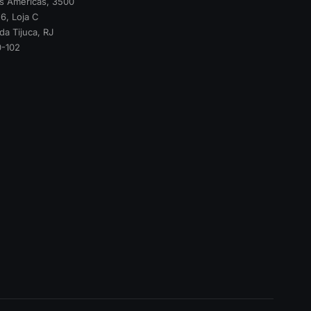
as Américas, 3500
6, Loja C
da Tijuca, RJ
-102