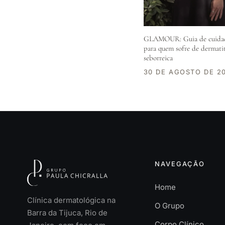
GLAMOUR: Guia de cuidado
para quem sofre de dermati
seborreica
30 DE AGOSTO DE 2
NAVEGAÇÃO
Home
Clínica dermatológica na
O Grupo
Barra da Tijuca, Rio de
Corpo Clínico