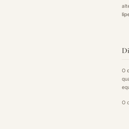
al
li
Di
O
qu
equ
O d