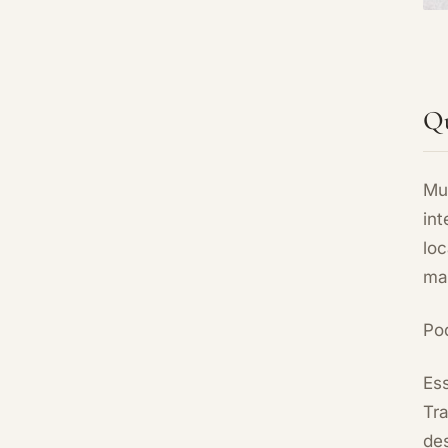
Qu
Mui
in
loc
ma
Po
Ess
Tra
de