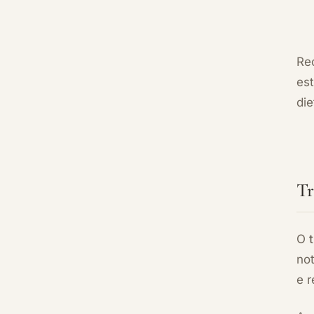
Re
es
die
Tr
O
not
e r