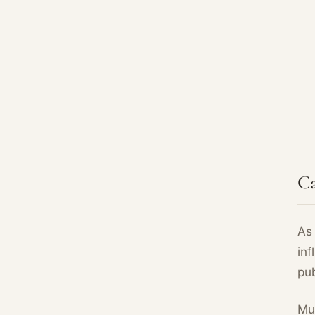
Ca
As
in
pu
Mu