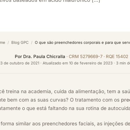
me
/
Blog GPC
/
O que são preenchedores corporais e para que ser
Por
Dra. Paula Chicralla
· CRM 5279669-7 · RQE 15402
13 de outubro de 2021
·
Atualizado em
10 de fevereiro de 2023
· 3 min d
cê treina na academia, cuida da
alimentação
, tem a sa
nte bem com as suas curvas? O tratamento com os
pre
atamente o que está faltando na sua rotina de autocuid
forma similar aos preenchedores faciais, as injeções d