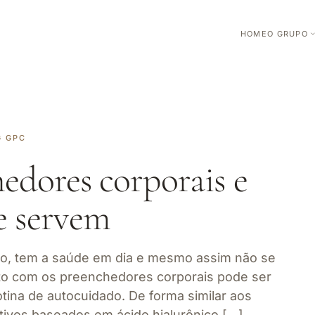
HOME
O GRUPO
G GPC
edores corporais e
e servem
ção, tem a saúde em dia e mesmo assim não se
to com os preenchedores corporais pode ser
tina de autocuidado. De forma similar aos
ativos baseados em ácido hialurônico […]