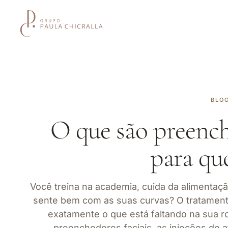
BLO
O que são preench
para qu
Você treina na academia, cuida da alimenta
sente bem com as suas curvas? O tratamen
exatamente o que está faltando na sua ro
preenchedores faciais, as injeções de 