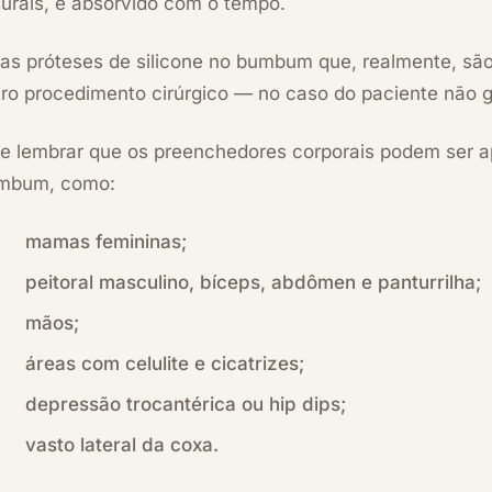
turais, é absorvido com o tempo.
 as próteses de silicone no bumbum que, realmente, são
ro procedimento cirúrgico — no caso do paciente não g
le lembrar que os preenchedores corporais podem ser a
mbum, como:
mamas femininas;
peitoral masculino, bíceps, abdômen e panturrilha;
mãos;
áreas com celulite e cicatrizes;
depressão trocantérica ou hip dips;
vasto lateral da coxa.