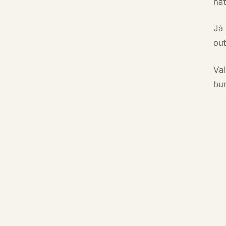
na
Já
out
Va
bu