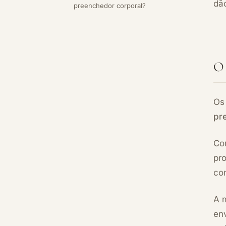
dão
preenchedor corporal?
O 
Os
pr
Co
pr
co
A 
en