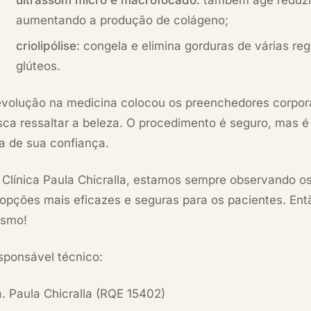
ultrassom micro e macrofocado
: também age reduzi
aumentando a produção de colágeno;
criolipólise
: congela e elimina
gorduras
de várias reg
glúteos.
evolução na medicina colocou os preenchedores corpor
sca ressaltar a beleza. O procedimento é seguro, mas é
a de sua confiança.
 Clínica Paula Chicralla, estamos sempre observando o
 opções mais eficazes e seguras para os pacientes. En
smo!
sponsável técnico:
. Paula Chicralla (RQE 15402)