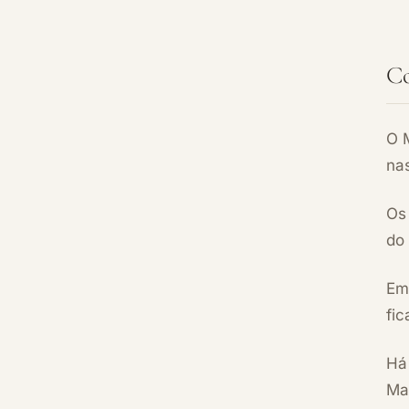
Co
O M
nas
Os
do 
Em 
fi
Há 
Mas