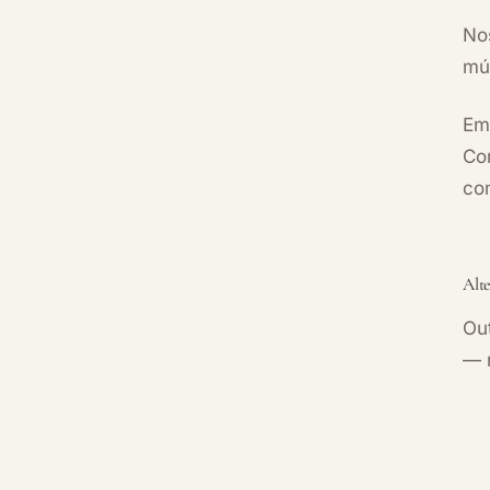
Nos
mú
Em
Con
com
Alt
Ou
— 