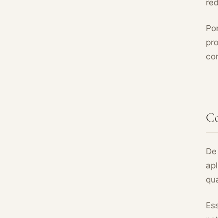
re
Po
pr
co
Co
De
ap
qu
Ess