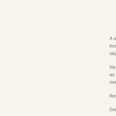
A 
bu
sej
Na
as
me
Re
Dra