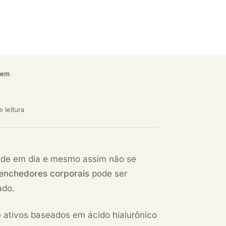
vem
e leitura
úde em dia e mesmo assim não se
enchedores corporais
pode ser
ado.
e ativos baseados em ácido hialurônico