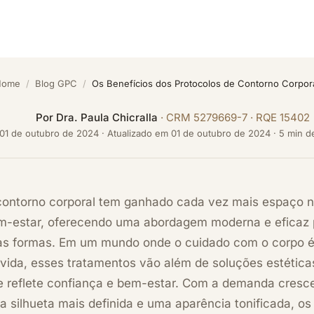
Home
/
Blog GPC
/
Os Benefícios dos Protocolos de Contorno Corpor
Por
Dra. Paula Chicralla
· CRM 5279669-7 · RQE 15402
01 de outubro de 2024
·
Atualizado em
01 de outubro de 2024
· 5 min de
contorno corporal tem ganhado cada vez mais espaço na
m-estar, oferecendo uma abordagem moderna e eficaz pa
as formas. Em um mundo onde o cuidado com o corpo é 
 vida, esses tratamentos vão além de soluções estétic
e reflete confiança e bem-estar. Com a demanda cresc
 silhueta mais definida e uma aparência tonificada, o