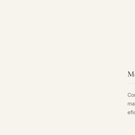
Me
Com
ma
efi