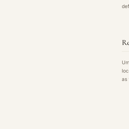
def
Re
Um
loc
as