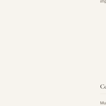
im
Co
Mu