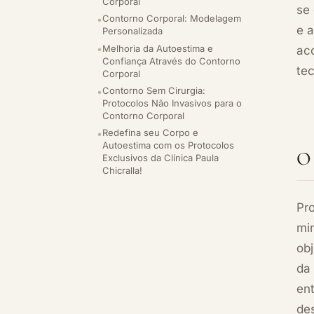
Corporal
se 
Contorno Corporal: Modelagem
e 
Personalizada
Melhoria da Autoestima e
ac
Confiança Através do Contorno
te
Corporal
Contorno Sem Cirurgia:
Protocolos Não Invasivos para o
Contorno Corporal
Redefina seu Corpo e
Autoestima com os Protocolos
O 
Exclusivos da Clínica Paula
Chicralla!
Pr
mi
obj
da 
en
de