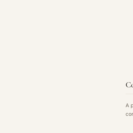
Co
A p
cor