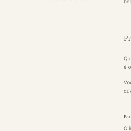
be
Pr
Qu
é 
Vo
dú
Por 
O 