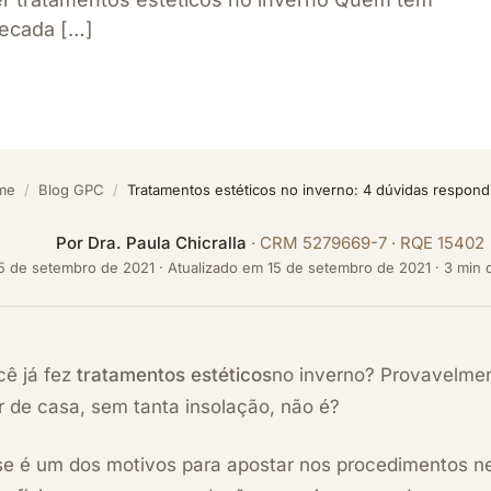
secada […]
me
/
Blog GPC
/
Tratamentos estéticos no inverno: 4 dúvidas respond
Por
Dra. Paula Chicralla
· CRM 5279669-7 · RQE 15402
5 de setembro de 2021
·
Atualizado em
15 de setembro de 2021
· 3 min 
cê já fez
tratamentos estéticos
no inverno? Provavelmen
ir de casa, sem tanta
insolação
, não é?
se é um dos motivos para apostar nos procedimentos ne