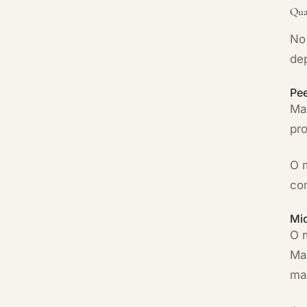
Qua
No 
dep
Pee
Man
pr
O 
com
Mi
O 
Ma
ma