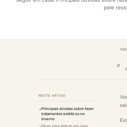
pele res
Ho
P
1
NESTE ARTIGO
Vo
sa
Principais dúvidas sobre fazer
tratamentos estéticos no
inverno
Es
Dicas para aplicar em casa