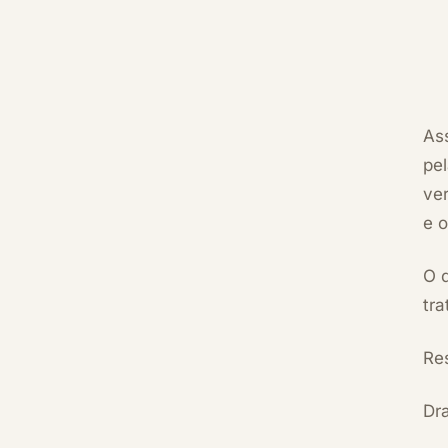
As
pe
ve
e o
O 
tr
Re
Dra