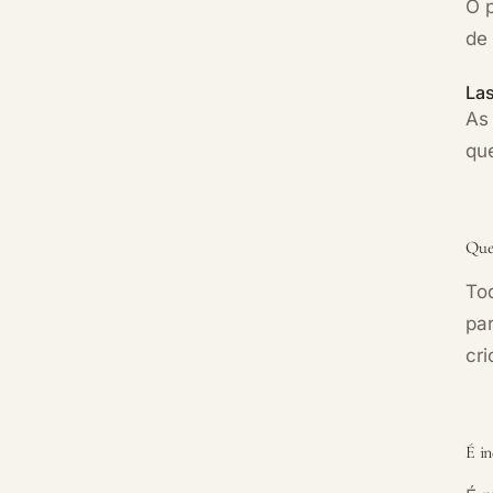
O 
de 
La
As 
qu
Que
To
pa
cri
É in