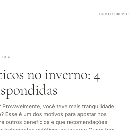
HOME
O GRUPO
G GPC
icos no inverno: 4
espondidas
? Provavelmente, você teve mais tranquilidade
 é? Esse é um dos motivos para apostar nos
ra outros benefícios e que recomendações
zer tratamentos estéticos no inverno Quem tem