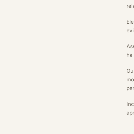
rel
Ele
ev
Ass
há 
Out
mo
pe
Inc
ap