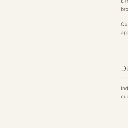
É m
br
Qua
apa
Di
Ind
cui